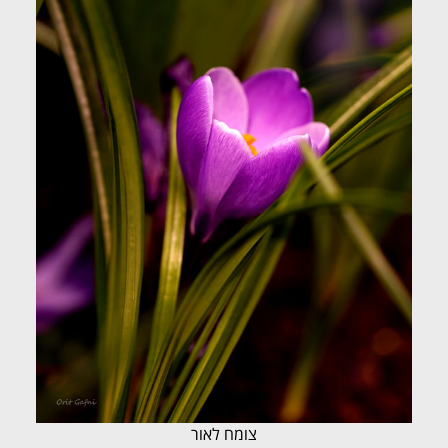
צומח לאור