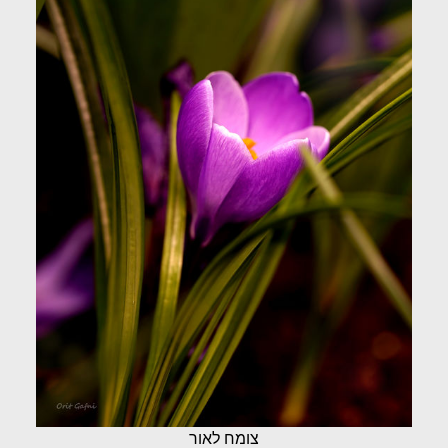
צומח לאור