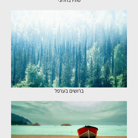
סתיו בחלוני
ברושים בערפל