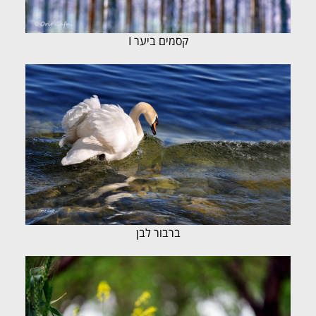
קסמים ביער I
ברבור לבן