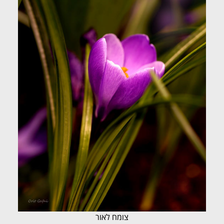
צומח לאור