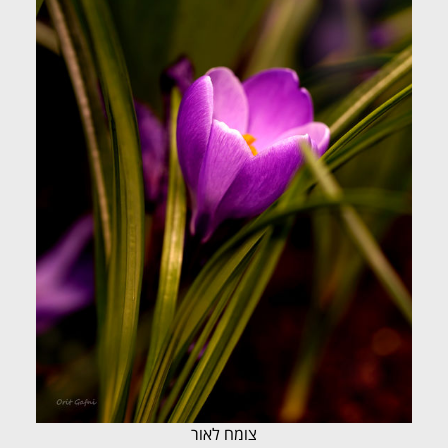
צומח לאור